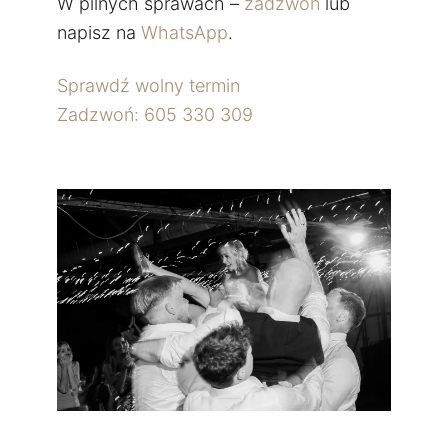
W pilnych sprawach –
zadzwoń
lub
napisz na
WhatsApp
.
Sprawdź wolny termin
Zadzwoń: 605 330 309