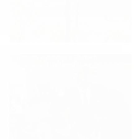
Ślub cywilny w plenerze w Gliwicach –
Park Szwajcaria i wesele w Starej
Szwajcarii