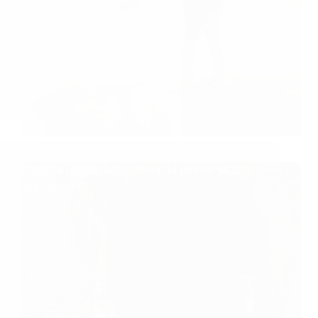
Paulina i Mateusz — miejski plener ślubny
w Krakowie