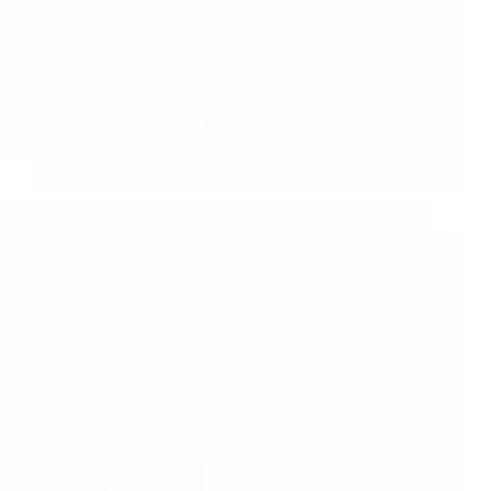
Sara i Maciej – sesja ślubna w Krakowie