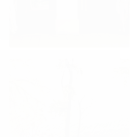
Sesja narzeczeńska nad morzem o
poranku – Monika i Dominik w Gdyni i
Gdańsku