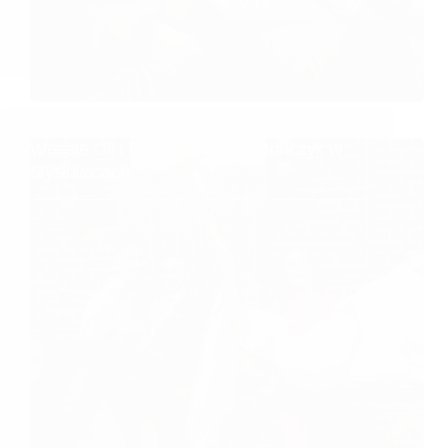
Wesele Oli i Bartka w Szybie Bończyk w
Mysłowicach