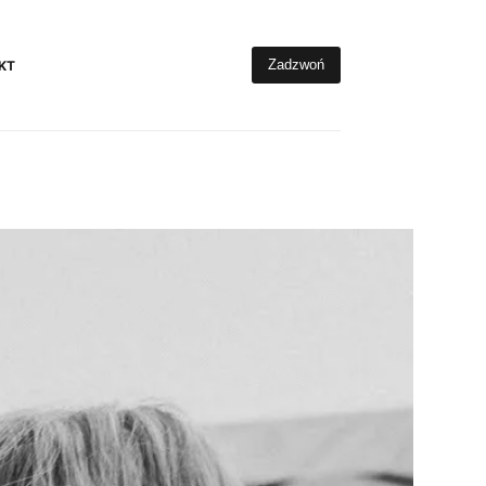
Zadzwoń
KT