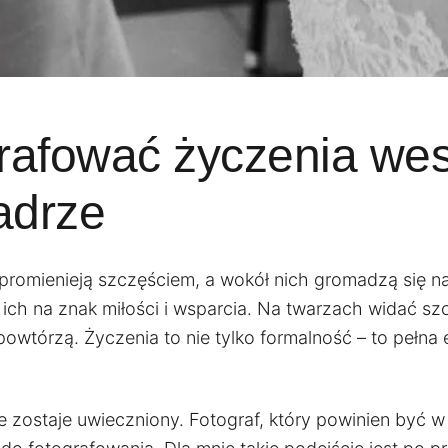
rafować życzenia wes
adrze
promienieją szczęściem, a wokół nich gromadzą się naj
ąć ich na znak miłości i wsparcia. Na twarzach widać 
e powtórzą. Życzenia to nie tylko formalność – to peł
 zostaje uwieczniony. Fotograf, który powinien być w