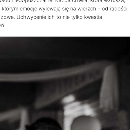
rostu niedopuszczalne. Każda chwila, która wzrusza,
którym emocje wylewają się na wierzch – od radości,
uczowe. Uchwycenie ich to nie tylko kwestia
eń.