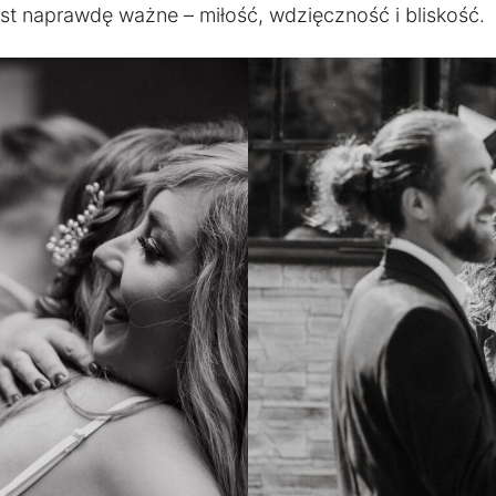
st naprawdę ważne – miłość, wdzięczność i bliskość.