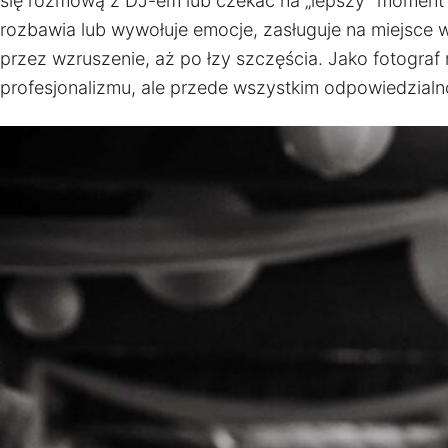
się rozmową z DJ-em lub czekać na „lepszy” moment d
rozbawia lub wywołuje emocje, zasługuje na miejsce 
przez wzruszenie, aż po łzy szczęścia. Jako fotograf 
profesjonalizmu, ale przede wszystkim odpowiedzialno