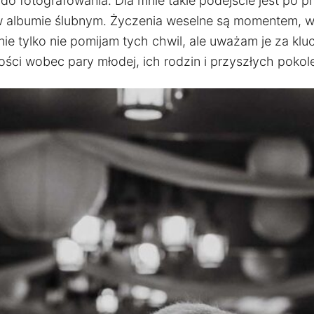
o fotografowania. Dla mnie takie podejście jest po p
w albumie ślubnym. Życzenia weselne są momentem, w 
nie tylko nie pomijam tych chwil, ale uważam je za kl
ści wobec pary młodej, ich rodzin i przyszłych pokol