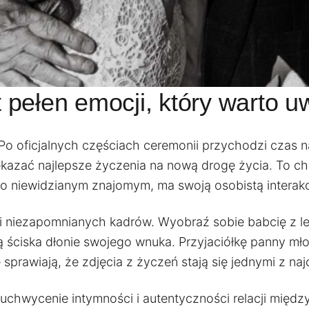
pełen emocji, który warto u
Po oficjalnych częściach ceremonii przychodzi czas n
kazać najlepsze życzenia na nową drogę życia. To chw
wno niewidzianym znajomym, ma swoją osobistą interakc
i i niezapomnianych kadrów. Wyobraź sobie babcię z 
mą ściska dłonie swojego wnuka. Przyjaciółkę panny m
sprawiają, że zdjęcia z życzeń stają się jednymi z na
chwycenie intymności i autentyczności relacji między 