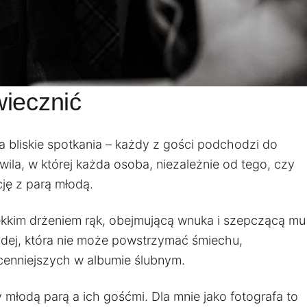
wiecznić
a bliskie spotkania – każdy z gości podchodzi do
ila, w której każda osoba, niezależnie od tego, czy
ję z parą młodą.
lekkim drżeniem rąk, obejmującą wnuka i szepczącą mu
łodej, która nie może powstrzymać śmiechu,
jcenniejszych w albumie ślubnym.
młodą parą a ich gośćmi. Dla mnie jako fotografa to